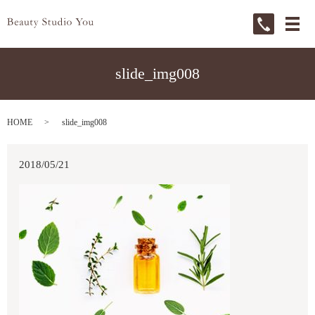
メ
slide_img008
HOME
slide_img008
2018/05/21